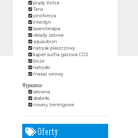
prądy Kotza
Tens
jonoforeza
interdyn
laseroterapia
okłady żelowe
aquavibron
natrysk płaszczowy
kąpiel sucha gazowa CO2
bicze
natryski
masaż wirowy
Wyposażenie
siłownia
drabinki
rowery treningowe
Oferty