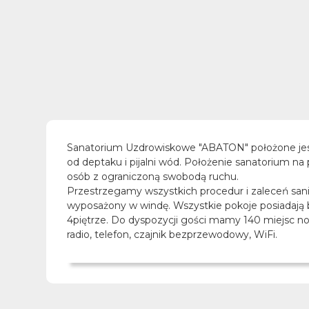
Sanatorium Uzdrowiskowe "ABATON" położone jest w
od deptaku i pijalni wód. Położenie sanatorium na 
osób z ograniczoną swobodą ruchu.
Przestrzegamy wszystkich procedur i zaleceń sani
wyposażony w windę. Wszystkie pokoje posiadają b
4piętrze. Do dyspozycji gości mamy 140 miejsc n
radio, telefon, czajnik bezprzewodowy, WiFi.