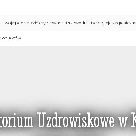
t
Twoja poczta
Winiety
Słowacja
Przewodnik
Delegacje zagraniczn
g obiektów
torium Uzdrowiskowe w K