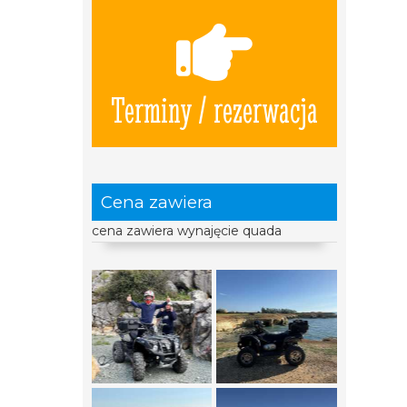
Terminy / rezerwacja
Cena zawiera
cena zawiera wynajęcie quada