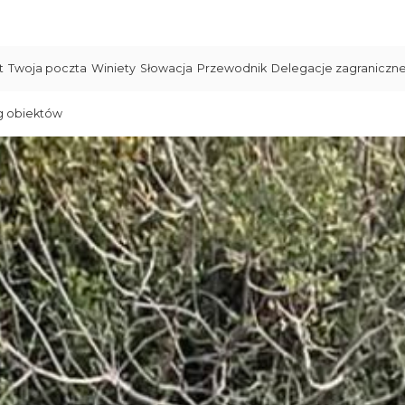
t
Twoja poczta
Winiety
Słowacja
Przewodnik
Delegacje zagraniczn
g obiektów