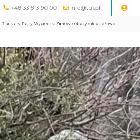
+48 33 813 90 00
info@tu1.pl
e
Transfery
Rejsy
Wycieczki
Zimowe obozy młodzieżowe