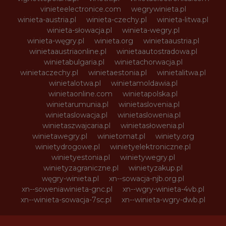
vinieteelectronice.com
wegrywinieta.pl
winieta-austria.pl
winieta-czechy.pl
winieta-litwa.pl
winieta-słowacja.pl
winieta-wegry.pl
winieta-węgry.pl
winieta.org
winietaaustria.pl
winietaaustriaonline.pl
winietaautostradowa.pl
winietabulgaria.pl
winietachorwacja.pl
winietaczechy.pl
winietaestonia.pl
winietalitwa.pl
winietalotwa.pl
winietamoldawia.pl
winietaonline.com
winietapolska.pl
winietarumunia.pl
winietaslovenia.pl
winietaslowacja.pl
winietaslowenia.pl
winietaszwajcaria.pl
winietasłowenia.pl
winietawegry.pl
winietomat.pl
winiety.org
winietydrogowe.pl
winietyelektroniczne.pl
winietyestonia.pl
winietywegry.pl
winietyzagraniczne.pl
winietyzakup.pl
węgry-winieta.pl
xn--sowacja-njb.org.pl
xn--soweniawinieta-gnc.pl
xn--wgry-winieta-4vb.pl
xn--winieta-sowacja-7sc.pl
xn--winieta-wgry-dwb.pl