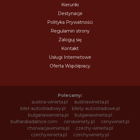
Kierunki
Destynacje
Polityka Prywatności
Regulamin strony
Zaloguj się
Kontakt
Usługi Internetowe
Oferta Współpracy
Polecamy:
austria-winieta.pl
austriawinieta.pl
bilet-autostradowy.pl
bilety-autostradowe.pl
bulgariawienieta.pl
bulgariawinieta.pl
bulharskadalnice.com
cenawiniety.pl
cenywiniet.pl
chorwacjawinieta.pl
czechy-winieta.pl
czechywinieta.pl
czechywiniety.pl