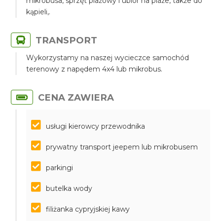
mikrobusa, sprzęt plażowy i ubiór na plaże, także do
kąpieli,.
TRANSPORT
Wykorzystamy na naszej wycieczce samochód
terenowy z napędem 4x4 lub mikrobus.
CENA ZAWIERA
usługi kierowcy przewodnika
prywatny transport jeepem lub mikrobusem
parkingi
butelka wody
filiżanka cypryjskiej kawy