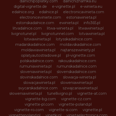
dalnicnipoplatky.com
dalnicniznamka.eu
digital-vignette.de
e-vignette.pl
e-winieta.eu
edalnice.org
edalnice.pl
electronicavinieta.com
electroniceviniete.com
estoniawinieta.pl
estonskadalnice.com
ewinieta.pl
info365.pl
litvadalnice.com
litwa-winieta.pl
litwawinieta.pl
livignotunel.pl
livignotunnel.com
lotvawinieta.pl
lotwawinieta.pl
lotysskadalnice.com
madarskadalnice.com
moldavskadalnice.com
moldawiawinieta.pl
najtanszewiniety.pl
oplatyautostradowe.pl
pl-vignette.com
polskadalnice.com
rakouskadalnice.com
rumuniawinieta.pl
rumunskadalnice.com
sloveniawinieta.pl
slovenskadalnice.com
slovinskadalnice.com
slowacja-winieta.pl
slowacjawinieta.pl
sloweniawinieta.pl
svycarskadalnice.com
szwajcariawinieta.pl
słoweniawinieta.pl
tunellivigno.pl
vignette-at.com
vignette-bg.com
vignette-cz.com
vignette-pl.com
vignette-poland.pl
vignette-ro.com
vignette-si.com
vignette.pl
vignettepoland.pl
vinetki.pl
vinietaelectronica.com