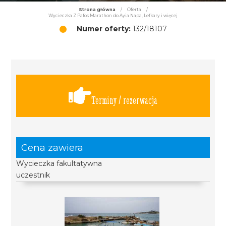
Strona główna
/
Oferta
/
Wycieczka Z Pafos Marathon do Ayia Napa, Lefkary i więcej
Numer oferty:
132/18107
Terminy / rezerwacja
Cena zawiera
Wycieczka fakultatywna
uczestnik