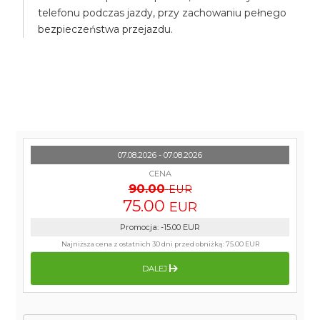
telefonu podczas jazdy, przy zachowaniu pełnego
bezpieczeństwa przejazdu.
07.08.2026 - 07.08.2026
CENA
90.00
EUR
75.00
EUR
Promocja
:
-15.00
EUR
Najniższa cena z ostatnich 30 dni przed obniżką:
75.00 EUR
DALEJ