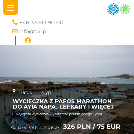
+48 33 813 90 00
info@tu1.pl
Pafos
→
Cypr
WYCIECZKA Z PAFOS MARATHON
DO AYIA NAPA, LEFKARY I WIĘCEJ
Najlepsza wycieczka wybrzeżem południowego Cypru
326 PLN / 75 EUR
Cena od
391 PLN / 90 EUR