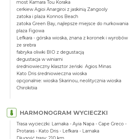
most Kamara Tou Koraka
cerkiew Agioi Anargiroi z jaskinią Zangooly
zatoka i plaża Konnos Beach
zatoka Green Bay, najlepsze miejsce do nurkowania
plaża Figowa
Lefkara - górska wioska, znana z koronek i wyrobów
ze srebra
fabryka oliwki BIO z degustacją
degustacja w winiarni
średniowieczny klasztor żeński Agios Minas
Kato Dris średniowieczna wioska
opcjonalnie: wioska Skarinou, neolitycznia wioska
Chirokitiia
HARMONOGRAM WYCIECZKI
Trasa wycieczki: Larnaka - Ayia Napa - Cape Greco -
Protaras - Kato Dris - Lefkara - Larnaka
Długość trasy: 210 km