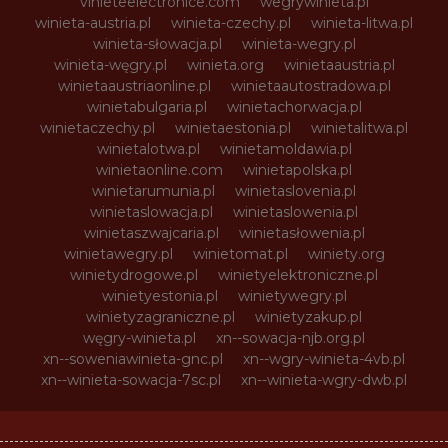
vinieteelectronice.com
wegrywinieta.pl
winieta-austria.pl
winieta-czechy.pl
winieta-litwa.pl
winieta-słowacja.pl
winieta-wegry.pl
winieta-węgry.pl
winieta.org
winietaaustria.pl
winietaaustriaonline.pl
winietaautostradowa.pl
winietabulgaria.pl
winietachorwacja.pl
winietaczechy.pl
winietaestonia.pl
winietalitwa.pl
winietalotwa.pl
winietamoldawia.pl
winietaonline.com
winietapolska.pl
winietarumunia.pl
winietaslovenia.pl
winietaslowacja.pl
winietaslowenia.pl
winietaszwajcaria.pl
winietasłowenia.pl
winietawegry.pl
winietomat.pl
winiety.org
winietydrogowe.pl
winietyelektroniczne.pl
winietyestonia.pl
winietywegry.pl
winietyzagraniczne.pl
winietyzakup.pl
węgry-winieta.pl
xn--sowacja-njb.org.pl
xn--soweniawinieta-gnc.pl
xn--wgry-winieta-4vb.pl
xn--winieta-sowacja-7sc.pl
xn--winieta-wgry-dwb.pl