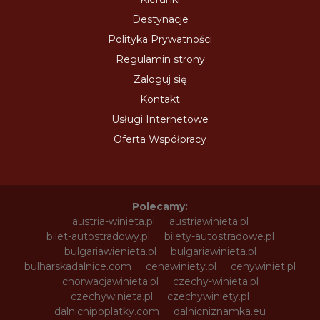
Destynacje
Polityka Prywatności
Regulamin strony
Zaloguj się
Kontakt
Usługi Internetowe
Oferta Współpracy
Polecamy:
austria-winieta.pl
austriawinieta.pl
bilet-autostradowy.pl
bilety-autostradowe.pl
bulgariawienieta.pl
bulgariawinieta.pl
bulharskadalnice.com
cenawiniety.pl
cenywiniet.pl
chorwacjawinieta.pl
czechy-winieta.pl
czechywinieta.pl
czechywiniety.pl
dalnicnipoplatky.com
dalnicniznamka.eu