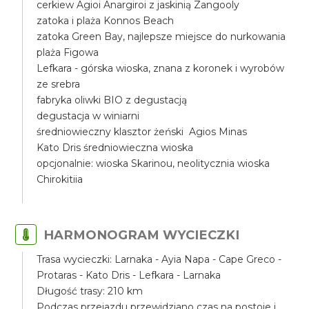
cerkiew Agioi Anargiroi z jaskinią Zangooly
zatoka i plaża Konnos Beach
zatoka Green Bay, najlepsze miejsce do nurkowania
plaża Figowa
Lefkara - górska wioska, znana z koronek i wyrobów
ze srebra
fabryka oliwki BIO z degustacją
degustacja w winiarni
średniowieczny klasztor żeński Agios Minas
Kato Dris średniowieczna wioska
opcjonalnie: wioska Skarinou, neolitycznia wioska
Chirokitiia
HARMONOGRAM WYCIECZKI
Trasa wycieczki: Larnaka - Ayia Napa - Cape Greco -
Protaras - Kato Dris - Lefkara - Larnaka
Długość trasy: 210 km
Podczas przejazdu przewidziano czas na postoje i