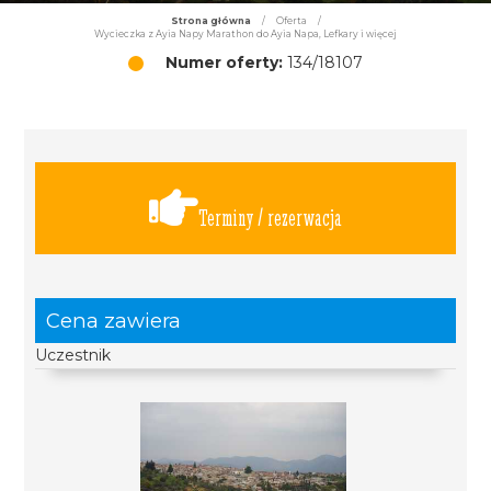
Strona główna
/
Oferta
/
Wycieczka z Ayia Napy Marathon do Ayia Napa, Lefkary i więcej
Numer oferty:
134/18107
Terminy / rezerwacja
Cena zawiera
Uczestnik