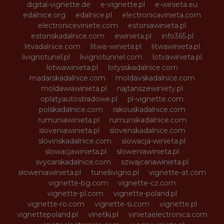
digital-vignette.de
e-vignette.pl
e-winieta.eu
edalnice.org
edalnice.pl
electronicavinieta.com
electroniceviniete.com
estoniawinieta.pl
estonskadalnice.com
ewinieta.pl
info365.pl
litvadalnice.com
litwa-winieta.pl
litwawinieta.pl
livignotunel.pl
livignotunnel.com
lotvawinieta.pl
lotwawinieta.pl
lotysskadalnice.com
madarskadalnice.com
moldavskadalnice.com
moldawiawinieta.pl
najtanszewiniety.pl
oplatyautostradowe.pl
pl-vignette.com
polskadalnice.com
rakouskadalnice.com
rumuniawinieta.pl
rumunskadalnice.com
sloveniawinieta.pl
slovenskadalnice.com
slovinskadalnice.com
slowacja-winieta.pl
slowacjawinieta.pl
sloweniawinieta.pl
svycarskadalnice.com
szwajcariawinieta.pl
słoweniawinieta.pl
tunellivigno.pl
vignette-at.com
vignette-bg.com
vignette-cz.com
vignette-pl.com
vignette-poland.pl
vignette-ro.com
vignette-si.com
vignette.pl
vignettepoland.pl
vinetki.pl
vinietaelectronica.com