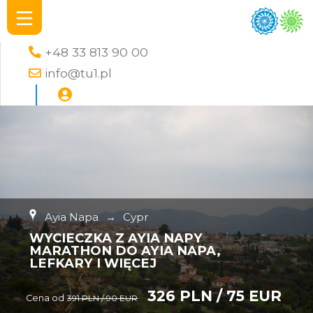
+48 33 813 90 00
info@tu1.pl
Ayia Napa
→
Cypr
WYCIECZKA Z AYIA NAPY
MARATHON DO AYIA NAPA,
LEFKARY I WIĘCEJ
326 PLN / 75 EUR
Cena od
391 PLN / 90 EUR