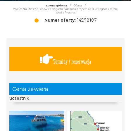
Strona główna
/
Oferta
/
Wycieczka Miasto duchów, Famagusta, Salamina z rejsem na Blue Lagoon i zatokę
żółwi z Protaras
Numer oferty:
145/18107
Terminy / rezerwacja
Cena zawiera
uczestnik