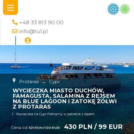
+48 33 813 90 00
info@tu1.pl
Protaras
→
Cypr
WYCIECZKA MIASTO DUCHÓW,
FAMAGUSTA, SALAMINA Z REJSEM
NA BLUE LAGOON I ZATOKĘ ŻÓŁWI
Z PROTARAS
Wycieczka na Cypr Północny w pakiecie z rejsem
430 PLN / 99 EUR
Cena od
521 PLN / 120 EUR