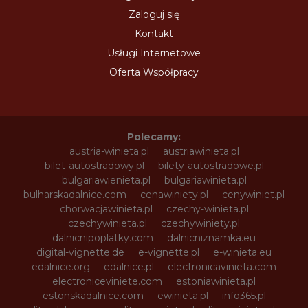
Zaloguj się
Kontakt
Usługi Internetowe
Oferta Współpracy
Polecamy:
austria-winieta.pl
austriawinieta.pl
bilet-autostradowy.pl
bilety-autostradowe.pl
bulgariawienieta.pl
bulgariawinieta.pl
bulharskadalnice.com
cenawiniety.pl
cenywiniet.pl
chorwacjawinieta.pl
czechy-winieta.pl
czechywinieta.pl
czechywiniety.pl
dalnicnipoplatky.com
dalnicniznamka.eu
digital-vignette.de
e-vignette.pl
e-winieta.eu
edalnice.org
edalnice.pl
electronicavinieta.com
electroniceviniete.com
estoniawinieta.pl
estonskadalnice.com
ewinieta.pl
info365.pl