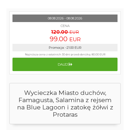
08.08.2026 - 08.08.2026
CENA
120.00
EUR
99.00
EUR
Promocja
:
-21.00
EUR
Najniższa cena z ostatnich 30 dni przed obniżką:
80.00 EUR
DALEJ
Wycieczka Miasto duchów,
Famagusta, Salamina z rejsem
na Blue Lagoon i zatokę żółwi z
Protaras