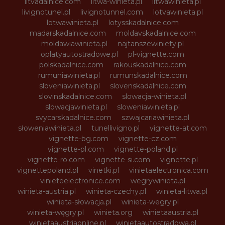
litvadalnice.com
litwa-winieta.pl
litwawinieta.pl
livignotunel.pl
livignotunnel.com
lotvawinieta.pl
lotwawinieta.pl
lotysskadalnice.com
madarskadalnice.com
moldavskadalnice.com
moldawiawinieta.pl
najtanszewiniety.pl
oplatyautostradowe.pl
pl-vignette.com
polskadalnice.com
rakouskadalnice.com
rumuniawinieta.pl
rumunskadalnice.com
sloveniawinieta.pl
slovenskadalnice.com
slovinskadalnice.com
slowacja-winieta.pl
slowacjawinieta.pl
sloweniawinieta.pl
svycarskadalnice.com
szwajcariawinieta.pl
słoweniawinieta.pl
tunellivigno.pl
vignette-at.com
vignette-bg.com
vignette-cz.com
vignette-pl.com
vignette-poland.pl
vignette-ro.com
vignette-si.com
vignette.pl
vignettepoland.pl
vinetki.pl
vinietaelectronica.com
vinieteelectronice.com
wegrywinieta.pl
winieta-austria.pl
winieta-czechy.pl
winieta-litwa.pl
winieta-słowacja.pl
winieta-wegry.pl
winieta-węgry.pl
winieta.org
winietaaustria.pl
winietaaustriaonline.pl
winietaautostradowa.pl