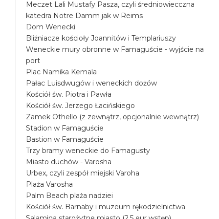
Meczet Lali Mustafy Pasza, czyli średniowiecczna
katedra Notre Damm jak w Reims
Dom Wenecki
Bliźniacze kościoły Joannitów i Templariuszy
Weneckie mury obronne w Famaguście - wyjście na
port
Plac Namika Kemala
Pałac Luisdwugów i weneckich dożów
Kościół św. Piotra i Pawła
Kościół św. Jerzego Łacińskiego
Zamek Othello (z zewnątrz, opcjonalnie wewnątrz)
Stadion w Famaguście
Bastion w Famaguście
Trzy bramy weneckie do Famagusty
Miasto duchów - Varosha
Urbex, czyli zespół miejski Varoha
Plaża Varosha
Palm Beach plaża nadziei
Kościół św. Barnaby i muzeum rękodzielnictwa
Salamina starożytne miasto (2.5 eur wstęp)