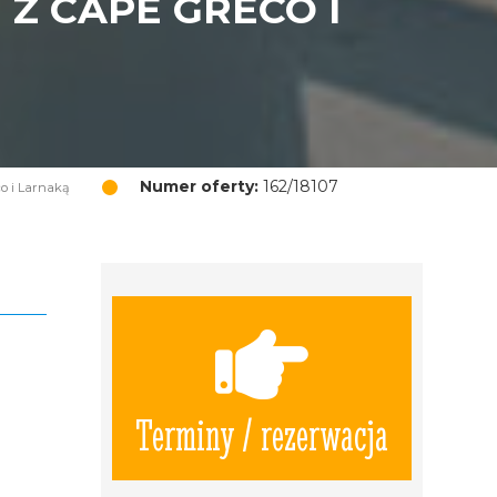
Z CAPE GRECO I
Numer oferty:
162/18107
co i Larnaką
Terminy / rezerwacja