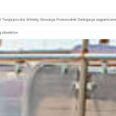
t
Twoja poczta
Winiety
Słowacja
Przewodnik
Delegacje zagraniczn
g obiektów