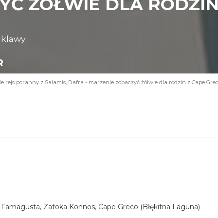
Ć ŻÓŁWIE DLA RODZIN 
nklawy
R
 rejs poranny z Salamis, Bafra - marzenie zobaczyć żółwie dla rodzin z Cape Gre
 Famagusta, Zatoka Konnos, Cape Greco (Błękitna Laguna)