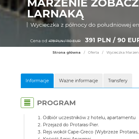
MARZENIE ZOBACZY
LARNAKĄ
Wycieczka z północy do południowej e
391 PLN / 90 EU
Cena od
478 PLN / 110 EUR
Strona główna
/
Oferta
/
Wycieczka Marzenie
Informacje
Ważne informacje
Transfery
PROGRAM
Odbiór uczestników z hotelu, apartamentu
Przejazd do Protaras-Pier.
Rejs wokół Cape-Greco (Wybrzeże Protaras,