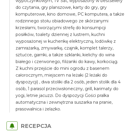
wypoczynkowym, TV Sat, wyposażony w bestsellery
do czytania, gry planszowe, karty do gry, gry
komputerowe, kino domowe, PC komputera, a także
rodzinnego stołu obiadowego ze skórzanymi
krzesłami, tworzącymi strefę do konsumpcji
posiłków, toalety dziennej z lustrem, kuchni
wyposażonej w kuchenkę elektryczną, lodówkę z
zamrażarką, zmywarkę, czajnik, komplet talerzy,
sztućce, garnki, a także szklanki, kielichy do wina
białego i czerwonego, filiżanki do kawy, korkociąg.
Z kuchni przejście do mini ogrodu z basenem
całorocznym, miejscem na leżaki (2 leżaki do
dyspozycji) , dwa stoliki dla 2 osób, jeden stolik dla 4
osób, 1 parasol przeciwsłoneczny, grill, karimaty do
yogi, letnie jacuzzi. Do dyspozycji Gości pralka
automatyczna i zewnętrzna suszarka na pranie,
prasowalnica i żelazko.
RECEPCJA