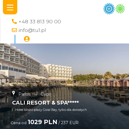
+48 33 813 90 00
info@tu1.pl
Pafos
→
Cypr
CALI RESORT & SPA*****
Hotel blisko plaży Coral Bay, tylko dla dorosłych
1029 PLN
/ 237 EUR
Cena od