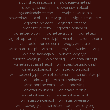
slovinskadalnice.com
slowacja-winieta.pl
slowacjawinieta.pl
sloweniawinieta.pl
svycarskadalnice.com
szwajcariawinieta.pl
słoweniawinieta.pl
tunellivigno.pl
vignette-at.com
vignette-bg.com
vignette-cz.com
vignette-pl.com
vignette-poland.pl
vignette-ro.com
vignette-si.com
vignette.pl
vignettepoland.pl
vinetki.pl
vinietaelectronica.com
vinieteelectronice.com
wegrywinieta.pl
winieta-austria.pl
winieta-czechy.pl
winieta-litwa.pl
winieta-słowacja.pl
winieta-wegry.pl
winieta-węgry.pl
winieta.org
winietaaustria.pl
winietaaustriaonline.pl
winietaautostradowa.pl
winietabulgaria.pl
winietachorwacja.pl
winietaczechy.pl
winietaestonia.pl
winietalitwa.pl
winietalotwa.pl
winietamoldawia.pl
winietaonline.com
winietapolska.pl
winietarumunia.pl
winietaslovenia.pl
winietaslowacja.pl
winietaslowenia.pl
winietaszwajcaria.pl
winietasłowenia.pl
winietawegry.pl
winietomat.pl
winiety.org