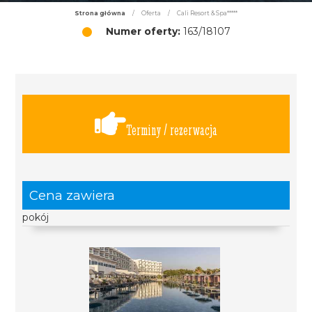
Strona główna
/
Oferta
/
Cali Resort & Spa*****
Numer oferty:
163/18107
Terminy / rezerwacja
Cena zawiera
pokój