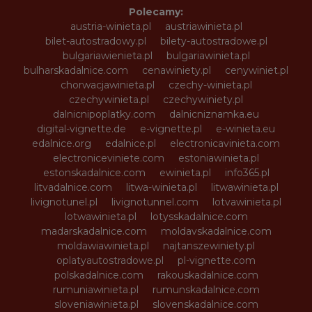
Polecamy:
austria-winieta.pl
austriawinieta.pl
bilet-autostradowy.pl
bilety-autostradowe.pl
bulgariawienieta.pl
bulgariawinieta.pl
bulharskadalnice.com
cenawiniety.pl
cenywiniet.pl
chorwacjawinieta.pl
czechy-winieta.pl
czechywinieta.pl
czechywiniety.pl
dalnicnipoplatky.com
dalnicniznamka.eu
digital-vignette.de
e-vignette.pl
e-winieta.eu
edalnice.org
edalnice.pl
electronicavinieta.com
electroniceviniete.com
estoniawinieta.pl
estonskadalnice.com
ewinieta.pl
info365.pl
litvadalnice.com
litwa-winieta.pl
litwawinieta.pl
livignotunel.pl
livignotunnel.com
lotvawinieta.pl
lotwawinieta.pl
lotysskadalnice.com
madarskadalnice.com
moldavskadalnice.com
moldawiawinieta.pl
najtanszewiniety.pl
oplatyautostradowe.pl
pl-vignette.com
polskadalnice.com
rakouskadalnice.com
rumuniawinieta.pl
rumunskadalnice.com
sloveniawinieta.pl
slovenskadalnice.com