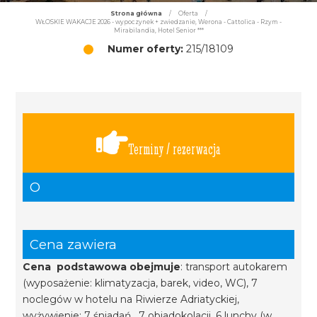
Strona główna
/
Oferta
/
WŁOSKIE WAKACJE 2026 - wypoczynek + zwiedzanie, Werona - Cattolica - Rzym -
Mirabilandia, Hotel Senior ***
Numer oferty:
215/18109
Terminy / rezerwacja
O
Cena zawiera
Cena podstawowa obejmuje
: transport autokarem
(wyposażenie: klimatyzacja, barek, video, WC), 7
noclegów w hotelu na Riwierze Adriatyckiej,
wyżywienie: 7 śniadań, 7 obiadokolacji, 6 lunchy (w