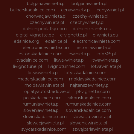
bulgariawienieta.pl
bulgariawinieta.pl
bulharskadalnice.com
cenawiniety.pl
cenywiniet.pl
chorwacjawinieta.pl
czechy-winieta.pl
czechywinieta.pl
czechywiniety.pl
dalnicnipoplatky.com
dalnicniznamka.eu
digital-vignette.de
e-vignette.pl
e-winieta.eu
edalnice.org
edalnice.pl
electronicavinieta.com
electroniceviniete.com
estoniawinieta.pl
estonskadalnice.com
ewinieta.pl
info365.pl
litvadalnice.com
litwa-winieta.pl
litwawinieta.pl
livignotunel.pl
livignotunnel.com
lotvawinieta.pl
lotwawinieta.pl
lotysskadalnice.com
madarskadalnice.com
moldavskadalnice.com
moldawiawinieta.pl
najtanszewiniety.pl
oplatyautostradowe.pl
pl-vignette.com
polskadalnice.com
rakouskadalnice.com
rumuniawinieta.pl
rumunskadalnice.com
sloveniawinieta.pl
slovenskadalnice.com
slovinskadalnice.com
slowacja-winieta.pl
slowacjawinieta.pl
sloweniawinieta.pl
svycarskadalnice.com
szwajcariawinieta.pl