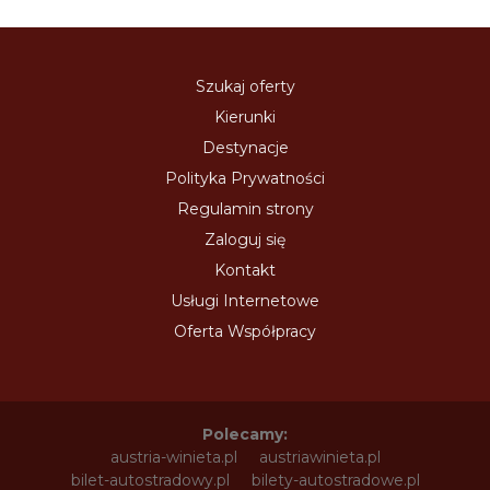
Szukaj oferty
Kierunki
Destynacje
Polityka Prywatności
Regulamin strony
Zaloguj się
Kontakt
Usługi Internetowe
Oferta Współpracy
Polecamy:
austria-winieta.pl
austriawinieta.pl
bilet-autostradowy.pl
bilety-autostradowe.pl