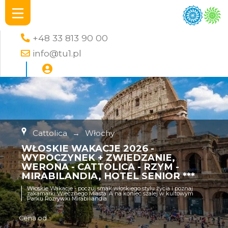
+48 33 813 90 00
info@tu1.pl
Cattolica
→
Włochy
WŁOSKIE WAKACJE 2026 -
WYPOCZYNEK + ZWIEDZANIE,
WERONA - CATTOLICA - RZYM -
MIRABILANDIA, HOTEL SENIOR ***
Włoskie Wakacje - poczuj smak włoskiego stylu życia i poznaj
zakamarki Wiecznego Miasta. A na koniec szalej w kultowym
Parku Rozrywki Mirabiliandia
Cena od