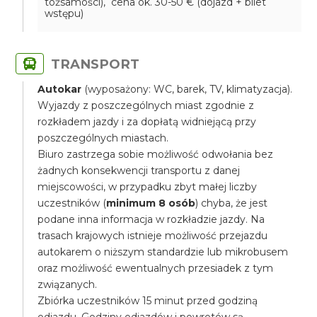
tożsamości), cena ok. 30-50 € (dojazd + bilet
wstępu)
TRANSPORT
Autokar
(wyposażony: WC, barek, TV, klimatyzacja).
Wyjazdy z poszczególnych miast zgodnie z
rozkładem jazdy i za dopłatą widniejącą przy
poszczególnych miastach.
Biuro zastrzega sobie możliwość odwołania bez
żadnych konsekwencji transportu z danej
miejscowości, w przypadku zbyt małej liczby
uczestników (
minimum 8 osób
) chyba, że jest
podane inna informacja w rozkładzie jazdy. Na
trasach krajowych istnieje możliwość przejazdu
autokarem o niższym standardzie lub mikrobusem
oraz możliwość ewentualnych przesiadek z tym
związanych.
Zbiórka uczestników 15 minut przed godziną