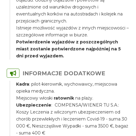
odjazdu. Godziny odjazdów i powrotów są
uzależnione od warunków drogowych i
ewentualnych korków na autostradach i kolejek na
przejściach granicznych.
Istnieje możliwość wyjazdów z innych miejscowości –
szczegółowe informacje w biurze.
Potwierdzenie wyjazdów z poszczególnych
miast zostanie potwierdzone najpóźniej na 5
dni przed wyjazdem.
INFORMACJE DODATKOWE
Kadra
: pilot-kierownik, wychowawcy, miejscowa
opieka medyczna.
Miejscowy włoski
ratownik
na plaży.
Ubezpieczenie
: COMPENSA/WIENER TU S.A.:
Koszy Leczenia z wliczonym ubezpieczeniem od
chorób przewlekłych i leczeniem Covid-19 - suma 30
000 €, Nieszczęśliwe Wypadki - suma 3500 €, bagaż
- suma 400 €