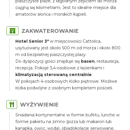
piaszczyste plaże, z łagodnym zejściem do morza
ciągną się kilometrami. Jest to idealne miejsce dla
amatorów słońca i morskich kąpieli.
ZAKWATEROWANIE
Hotel Senior 3*
w miejscowości Cattolica,
usytuowany jest około 500 m od morza i około 800
m od bezpłatnej piaszczystej plaży.
Do dyspozycji gości znajduje się
basen
, restauracja,
recepcja. Pokoje 3,4-osobowe z łazienkami i
klimatyzacją sterowaną centralnie
.
W pokojach 4-osobowych łóżko piętrowe. Możliwe
łóżka podwójne z osobnym kompletem pościeli.
WYŻYWIENIE
Śniadania kontynentalne w formie bufetu, lunche w
formie pakietu na zimno (pizza lub makaron lub
kanapka, owoc, woda), obiadokolacje serwowane,