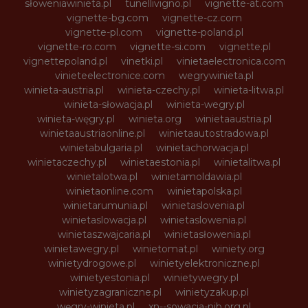
słoweniawinieta.pl
tunellivigno.pl
vignette-at.com
vignette-bg.com
vignette-cz.com
vignette-pl.com
vignette-poland.pl
vignette-ro.com
vignette-si.com
vignette.pl
vignettepoland.pl
vinetki.pl
vinietaelectronica.com
vinieteelectronice.com
wegrywinieta.pl
winieta-austria.pl
winieta-czechy.pl
winieta-litwa.pl
winieta-słowacja.pl
winieta-wegry.pl
winieta-węgry.pl
winieta.org
winietaaustria.pl
winietaaustriaonline.pl
winietaautostradowa.pl
winietabulgaria.pl
winietachorwacja.pl
winietaczechy.pl
winietaestonia.pl
winietalitwa.pl
winietalotwa.pl
winietamoldawia.pl
winietaonline.com
winietapolska.pl
winietarumunia.pl
winietaslovenia.pl
winietaslowacja.pl
winietaslowenia.pl
winietaszwajcaria.pl
winietasłowenia.pl
winietawegry.pl
winietomat.pl
winiety.org
winietydrogowe.pl
winietyelektroniczne.pl
winietyestonia.pl
winietywegry.pl
winietyzagraniczne.pl
winietyzakup.pl
węgry-winieta.pl
xn--sowacja-njb.org.pl