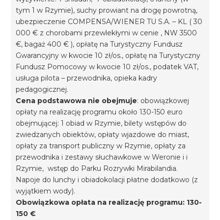
tym 1 w Rzymie), suchy prowiant na drogę powrotną,
ubezpieczenie COMPENSA/WIENER TU S.A. – KL ( 30
000 € z chorobami przewlekłymi w cenie , NW 3500
€, bagaż 400 € ), opłatę na Turystyczny Fundusz
Gwarancyjny w kwocie 10 zł/os., opłatę na Turystyczny
Fundusz Pomocowy w kwocie 10 zł/os., podatek VAT,
usługa pilota – przewodnika, opieka kadry
pedagogicznej.
Cena podstawowa nie obejmuje
: obowiązkowej
opłaty na realizację programu około 130-150 euro
obejmującej: 1 obiad w Rzymie, bilety wstępów do
zwiedzanych obiektów, opłaty wjazdowe do miast,
opłaty za transport publiczny w Rzymie, opłaty za
przewodnika i zestawy słuchawkowe w Weronie i i
Rzymie, wstęp do Parku Rozrywki Mirabilandia.
Napoje do lunchy i obiadokolacji płatne dodatkowo (z
wyjątkiem wody).
Obowiązkowa opłata na realizację programu: 130-
150 €