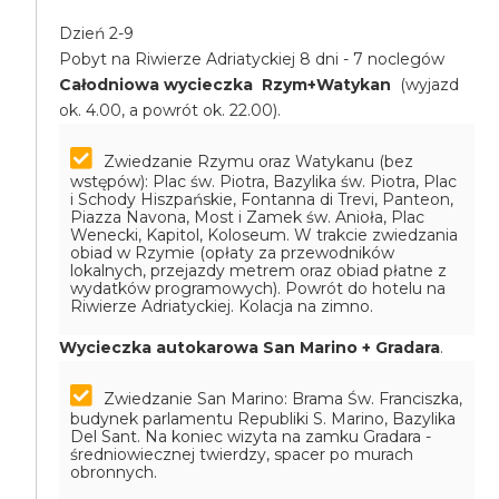
Dzień 2-9
Pobyt na Riwierze Adriatyckiej 8 dni - 7 noclegów
Całodniowa wycieczka Rzym+Watykan
(wyjazd
ok. 4.00, a powrót ok. 22.00).
Zwiedzanie Rzymu oraz Watykanu (bez
wstępów): Plac św. Piotra, Bazylika św. Piotra, Plac
i Schody Hiszpańskie, Fontanna di Trevi, Panteon,
Piazza Navona, Most i Zamek św. Anioła, Plac
Wenecki, Kapitol, Koloseum. W trakcie zwiedzania
obiad w Rzymie (opłaty za przewodników
lokalnych, przejazdy metrem oraz obiad płatne z
wydatków programowych). Powrót do hotelu na
Riwierze Adriatyckiej. Kolacja na zimno.
Wycieczka autokarowa San Marino + Gradara
.
Zwiedzanie San Marino: Brama Św. Franciszka,
budynek parlamentu Republiki S. Marino, Bazylika
Del Sant. Na koniec wizyta na zamku Gradara -
średniowiecznej twierdzy, spacer po murach
obronnych.