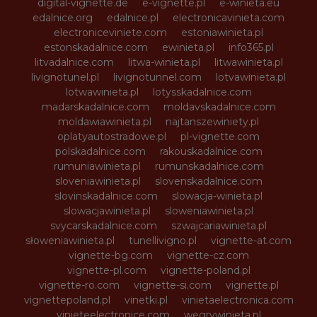
digital-vignette.de
e-vignette.pl
e-winieta.eu
edalnice.org
edalnice.pl
electronicavinieta.com
electroniceviniete.com
estoniawinieta.pl
estonskadalnice.com
ewinieta.pl
info365.pl
litvadalnice.com
litwa-winieta.pl
litwawinieta.pl
livignotunel.pl
livignotunnel.com
lotvawinieta.pl
lotwawinieta.pl
lotysskadalnice.com
madarskadalnice.com
moldavskadalnice.com
moldawiawinieta.pl
najtanszewiniety.pl
oplatyautostradowe.pl
pl-vignette.com
polskadalnice.com
rakouskadalnice.com
rumuniawinieta.pl
rumunskadalnice.com
sloveniawinieta.pl
slovenskadalnice.com
slovinskadalnice.com
slowacja-winieta.pl
slowacjawinieta.pl
sloweniawinieta.pl
svycarskadalnice.com
szwajcariawinieta.pl
słoweniawinieta.pl
tunellivigno.pl
vignette-at.com
vignette-bg.com
vignette-cz.com
vignette-pl.com
vignette-poland.pl
vignette-ro.com
vignette-si.com
vignette.pl
vignettepoland.pl
vinetki.pl
vinietaelectronica.com
vinieteelectronice.com
wegrywinieta.pl