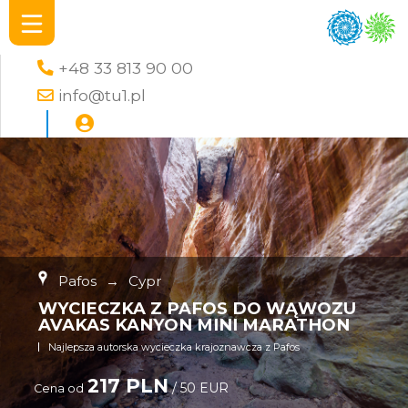
+48 33 813 90 00
info@tu1.pl
Pafos
→
Cypr
WYCIECZKA Z PAFOS DO WĄWOZU
AVAKAS KANYON MINI MARATHON
Najlepsza autorska wycieczka krajoznawcza z Pafos
217 PLN
/ 50 EUR
Cena od