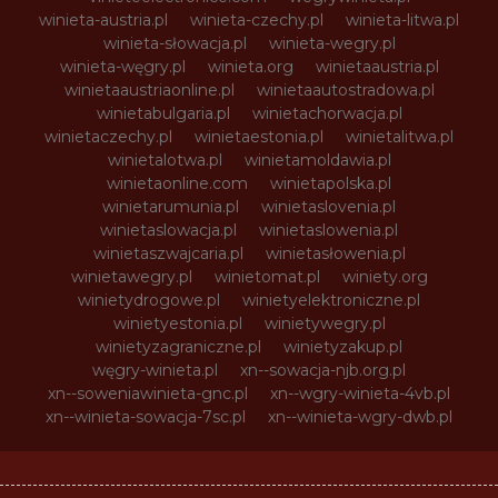
winieta-austria.pl
winieta-czechy.pl
winieta-litwa.pl
winieta-słowacja.pl
winieta-wegry.pl
winieta-węgry.pl
winieta.org
winietaaustria.pl
winietaaustriaonline.pl
winietaautostradowa.pl
winietabulgaria.pl
winietachorwacja.pl
winietaczechy.pl
winietaestonia.pl
winietalitwa.pl
winietalotwa.pl
winietamoldawia.pl
winietaonline.com
winietapolska.pl
winietarumunia.pl
winietaslovenia.pl
winietaslowacja.pl
winietaslowenia.pl
winietaszwajcaria.pl
winietasłowenia.pl
winietawegry.pl
winietomat.pl
winiety.org
winietydrogowe.pl
winietyelektroniczne.pl
winietyestonia.pl
winietywegry.pl
winietyzagraniczne.pl
winietyzakup.pl
węgry-winieta.pl
xn--sowacja-njb.org.pl
xn--soweniawinieta-gnc.pl
xn--wgry-winieta-4vb.pl
xn--winieta-sowacja-7sc.pl
xn--winieta-wgry-dwb.pl