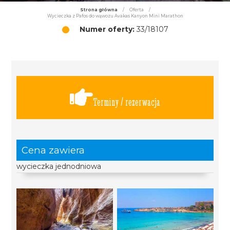
Strona główna
/
Oferta
/
Wycieczka z Pafos do wąwozu Avakas Kanyon Mini Marathon
Numer oferty:
33/18107
Terminy / rezerwacja
Cena zawiera
wycieczka jednodniowa