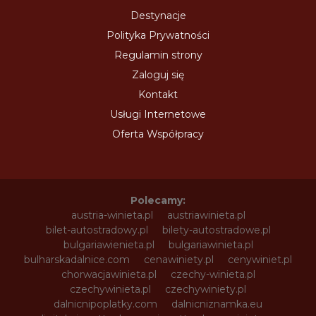
Destynacje
Polityka Prywatności
Regulamin strony
Zaloguj się
Kontakt
Usługi Internetowe
Oferta Współpracy
Polecamy:
austria-winieta.pl
austriawinieta.pl
bilet-autostradowy.pl
bilety-autostradowe.pl
bulgariawienieta.pl
bulgariawinieta.pl
bulharskadalnice.com
cenawiniety.pl
cenywiniet.pl
chorwacjawinieta.pl
czechy-winieta.pl
czechywinieta.pl
czechywiniety.pl
dalnicnipoplatky.com
dalnicniznamka.eu