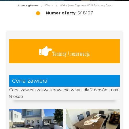
Strona główna
/
Oferta
/
Wakacje na Cyprze w Willi Bajeczny Cypr
Numer oferty:
5/18107
Terminy / rezerwacja
Cena zawiera
Cena zawiera zakwaterowanie w willi dla 2-6 osób, max
8 osób