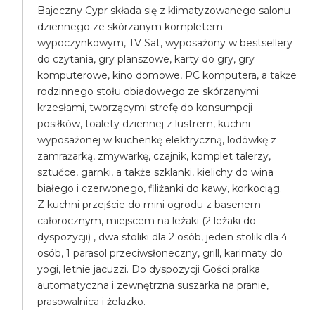
Bajeczny Cypr składa się z klimatyzowanego salonu
dziennego ze skórzanym kompletem
wypoczynkowym, TV Sat, wyposażony w bestsellery
do czytania, gry planszowe, karty do gry, gry
komputerowe, kino domowe, PC komputera, a także
rodzinnego stołu obiadowego ze skórzanymi
krzesłami, tworzącymi strefę do konsumpcji
posiłków, toalety dziennej z lustrem, kuchni
wyposażonej w kuchenkę elektryczną, lodówkę z
zamrażarką, zmywarkę, czajnik, komplet talerzy,
sztućce, garnki, a także szklanki, kielichy do wina
białego i czerwonego, filiżanki do kawy, korkociąg.
Z kuchni przejście do mini ogrodu z basenem
całorocznym, miejscem na leżaki (2 leżaki do
dyspozycji) , dwa stoliki dla 2 osób, jeden stolik dla 4
osób, 1 parasol przeciwsłoneczny, grill, karimaty do
yogi, letnie jacuzzi. Do dyspozycji Gości pralka
automatyczna i zewnętrzna suszarka na pranie,
prasowalnica i żelazko.