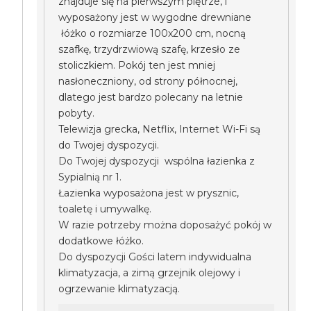
znajduje się na pierwszym piętrze, i
wyposażony jest w wygodne drewniane
łóżko o rozmiarze 100x200 cm, nocną
szafkę, trzydrzwiową szafę, krzesło ze
stoliczkiem. Pokój ten jest mniej
nasłoneczniony, od strony północnej,
dlatego jest bardzo polecany na letnie
pobyty.
Telewizja grecka, Netflix, Internet Wi-Fi są
do Twojej dyspozycji.
Do Twojej dyspozycji wspólna łazienka z
Sypialnią nr 1.
Łazienka wyposażona jest w prysznic,
toaletę i umywalkę.
W razie potrzeby można doposażyć pokój w
dodatkowe łóżko.
Do dyspozycji Gości latem indywidualna
klimatyzacja, a zimą grzejnik olejowy i
ogrzewanie klimatyzacją.