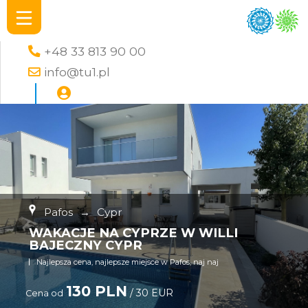
+48 33 813 90 00
info@tu1.pl
Pafos
→
Cypr
WAKACJE NA CYPRZE W WILLI
BAJECZNY CYPR
Najlepsza cena, najlepsze miejsce w Pafos, naj naj
130 PLN
/ 30 EUR
Cena od